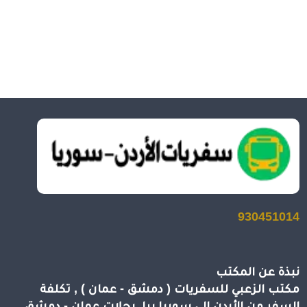
930451014
نبذة عن المكتب
مكتب الزعبي للسفريات ( دمشق - عمان ) , تكلفة
السفر من الأردن إلى سوريا برا, رحلات عمان - دمشق