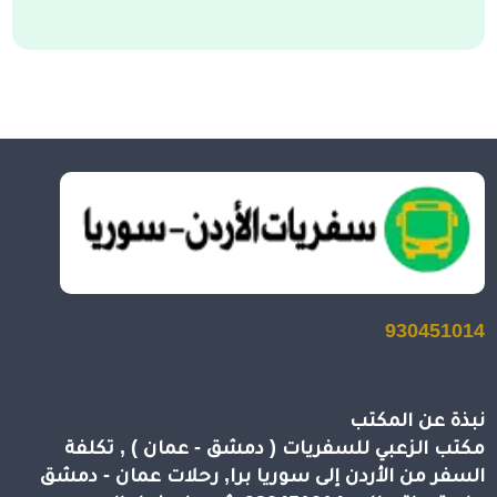
930451014
نبذة عن المكتب
مكتب الزعبي للسفريات ( دمشق - عمان ) , تكلفة
السفر من الأردن إلى سوريا برا, رحلات عمان - دمشق