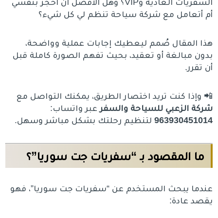
السفريات العادية وVIP؟ وهل الأفضل أن أحجز بنفسي
أم أتعامل مع شركة سياحة تنظم لي كل شيء؟
هذا المقال صُمم ليعطيك إجابات عملية وواضحة،
بدون مبالغة أو تعقيد، بحيث تفهم الصورة كاملة قبل
أن تقرر.
📲 وإذا كنت تريد اختصار الطريق، يمكنك التواصل مع
شركة الزعبي للسياحة والسفر
عبر واتساب:
963930451014
لتنظيم رحلتك بشكل مباشر وسهل.
ما المقصود بـ “سفريات جت سوريا”؟
عندما يبحث المستخدم عن “سفريات جت سوريا”، فهو
يقصد عادة: